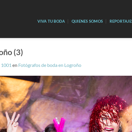
VIVA TU BODA
QUIENES SOMOS
REPORTAJE
oño (3)
; 1001
en
Fotógrafos de boda en Logroño