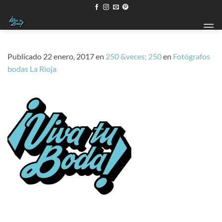
Saltar
al
contenido
Publicado
22 enero, 2017
en
250 &veces; 250
en
Fotógrafos
bodas La Rioja