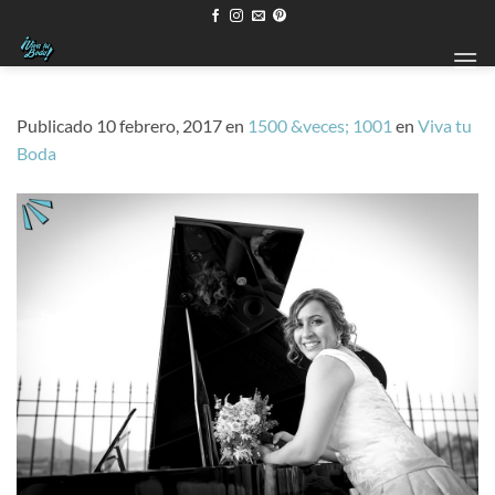
Saltar
al
contenido
Publicado
10 febrero, 2017
en
1500 &veces; 1001
en
Viva tu
Boda