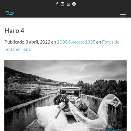
Saltar
al
contenido
Haro 4
Publicado
3 abril, 2022
en
2000 &veces; 1335
en
Fotos de
boda en Haro