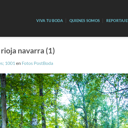
VIVA TU BODA
QUIENES SOMOS
REPORTAJE
rioja navarra (1)
s; 1001
en
Fotos PostBoda