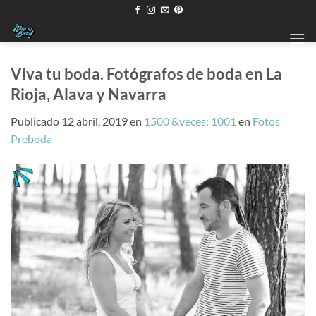
Saltar
al
contenido
Viva tu boda. Fotógrafos de boda en La
Rioja, Alava y Navarra
Publicado
12 abril, 2019
en
1500 &veces; 1001
en
Fotos
Preboda