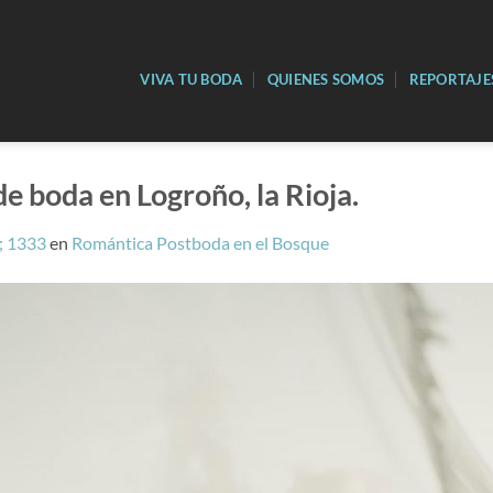
VIVA TU BODA
QUIENES SOMOS
REPORTAJE
de boda en Logroño, la Rioja.
; 1333
en
Romántica Postboda en el Bosque