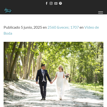
Saltar
al
contenido
Publicado
5 junio, 2025
en
2560 &veces; 1707
en
Video de
Boda