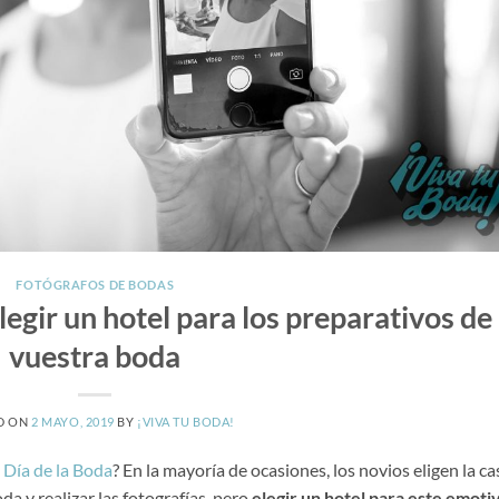
FOTÓGRAFOS DE BODAS
legir un hotel para los preparativos de
vuestra boda
D ON
2 MAYO, 2019
BY
¡VIVA TU BODA!
l
Día de la Boda
? En la mayoría de ocasiones, los novios eligen la ca
da y realizar las fotografías, pero
elegir un hotel para este emoti