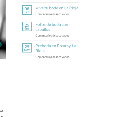
Fotos
de
Viva tu boda en La Rioja
08
boda
Feb
en
Comentarios desactivados
en
Viva
Calahorra
tu
Fotos de boda con
25
boda
Ene
caballos
en
en
Comentarios desactivados
La
Fotos
Rioja
de
Preboda en Ezcaray, La
29
boda
May
Rioja
con
en
Comentarios desactivados
caballos
Preboda
en
Ezcaray,
La
Rioja
sa
vo