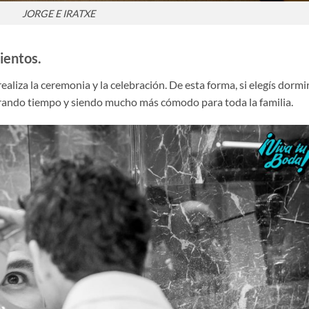
JORGE E IRATXE
ientos.
ealiza la ceremonia y la celebración. De esta forma, si elegís dormi
rrando tiempo y siendo mucho más cómodo para toda la familia.