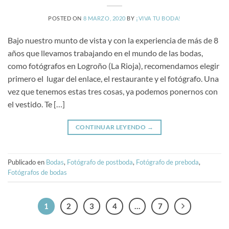
POSTED ON
8 MARZO, 2020
BY
¡VIVA TU BODA!
Bajo nuestro munto de vista y con la experiencia de más de 8
años que llevamos trabajando en el mundo de las bodas,
como fotógrafos en Logroño (La Rioja), recomendamos elegir
primero el lugar del enlace, el restaurante y el fotógrafo. Una
vez que tenemos estas tres cosas, ya podemos ponernos con
el vestido. Te […]
CONTINUAR LEYENDO
→
Publicado en
Bodas
,
Fotógrafo de postboda
,
Fotógrafo de preboda
,
Fotógrafos de bodas
1
2
3
4
…
7