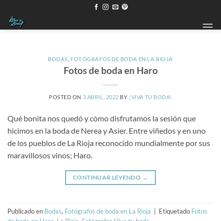
Saltar
al
contenido
BODAS
,
FOTÓGRAFOS DE BODA EN LA RIOJA
Fotos de boda en Haro
POSTED ON
3 ABRIL, 2022
BY
¡VIVA TU BODA!
Qué bonita nos quedó y cómo disfrutamos la sesión que
hicimos en la boda de Nerea y Asier. Entre viñedos y en uno
de los pueblos de La Rioja reconocido mundialmente por sus
maravillosos vinos; Haro.
CONTINUAR LEYENDO
→
Publicado en
Bodas
,
Fotógrafos de boda en La Rioja
|
Etiquetado
Fotos
de boda en Haro
,
La Rioja. Fotógrafos Viva tu boda