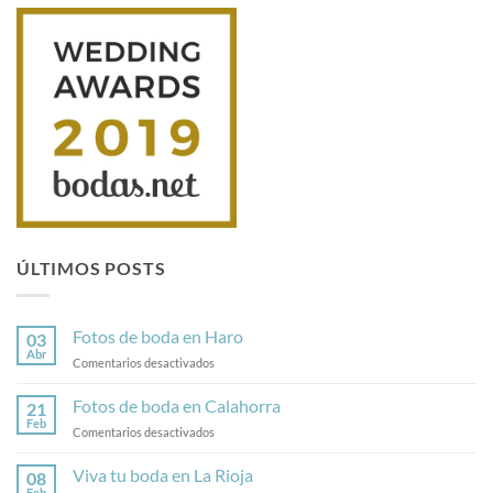
ÚLTIMOS POSTS
Fotos de boda en Haro
03
Abr
en
Comentarios desactivados
Fotos
de
Fotos de boda en Calahorra
21
boda
Feb
en
Comentarios desactivados
en
Fotos
Haro
de
Viva tu boda en La Rioja
08
boda
Feb