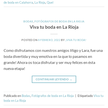
de boda en Calahorra
,
La Rioja
,
Quel
BODAS
,
FOTÓGRAFOS DE BODA EN LA RIOJA
Viva tu boda en La Rioja
POSTED ON
8 FEBRERO, 2022
BY
¡VIVA TU BODA!
Como disfrutamos con nuestros amigos Iñigo y Lara, fue una
boda divertida y muy emotiva en la que lo pasamos en
grande! Ahora os toca disfrutar y ser muy felices en ésta
nueva etapa!
CONTINUAR LEYENDO
→
Publicado en
Bodas
,
Fotógrafos de boda en La Rioja
|
Etiquetado
Viva tu
boda en La Rioja