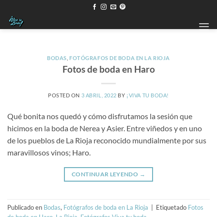
Saltar
al
contenido
BODAS
,
FOTÓGRAFOS DE BODA EN LA RIOJA
Fotos de boda en Haro
POSTED ON
3 ABRIL, 2022
BY
¡VIVA TU BODA!
Qué bonita nos quedó y cómo disfrutamos la sesión que
hicimos en la boda de Nerea y Asier. Entre viñedos y en uno
de los pueblos de La Rioja reconocido mundialmente por sus
maravillosos vinos; Haro.
CONTINUAR LEYENDO
→
Publicado en
Bodas
,
Fotógrafos de boda en La Rioja
|
Etiquetado
Fotos
de boda en Haro
,
La Rioja. Fotógrafos Viva tu boda