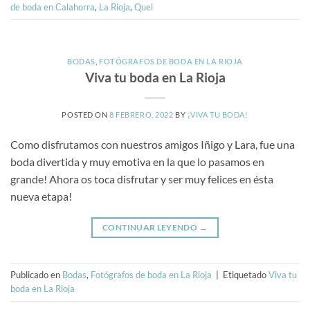
de boda en Calahorra
,
La Rioja
,
Quel
BODAS
,
FOTÓGRAFOS DE BODA EN LA RIOJA
Viva tu boda en La Rioja
POSTED ON
8 FEBRERO, 2022
BY
¡VIVA TU BODA!
Como disfrutamos con nuestros amigos Iñigo y Lara, fue una
boda divertida y muy emotiva en la que lo pasamos en
grande! Ahora os toca disfrutar y ser muy felices en ésta
nueva etapa!
CONTINUAR LEYENDO
→
Publicado en
Bodas
,
Fotógrafos de boda en La Rioja
|
Etiquetado
Viva tu
boda en La Rioja