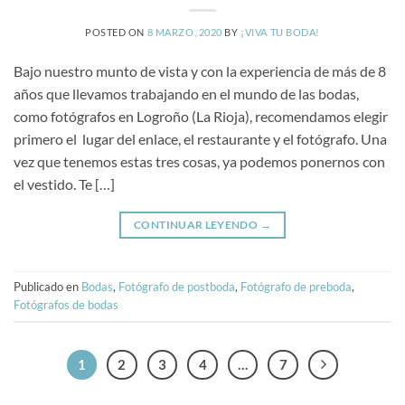
POSTED ON
8 MARZO, 2020
BY
¡VIVA TU BODA!
Bajo nuestro munto de vista y con la experiencia de más de 8
años que llevamos trabajando en el mundo de las bodas,
como fotógrafos en Logroño (La Rioja), recomendamos elegir
primero el lugar del enlace, el restaurante y el fotógrafo. Una
vez que tenemos estas tres cosas, ya podemos ponernos con
el vestido. Te […]
CONTINUAR LEYENDO
→
Publicado en
Bodas
,
Fotógrafo de postboda
,
Fotógrafo de preboda
,
Fotógrafos de bodas
1
2
3
4
…
7