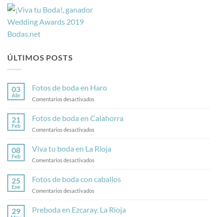
ÚLTIMOS POSTS
Fotos de boda en Haro
03
Abr
en
Comentarios desactivados
Fotos
de
Fotos de boda en Calahorra
21
boda
Feb
en
Comentarios desactivados
en
Fotos
Haro
de
Viva tu boda en La Rioja
08
boda
Feb
en
Comentarios desactivados
en
Viva
Calahorra
tu
Fotos de boda con caballos
25
boda
Ene
en
Comentarios desactivados
en
Fotos
La
de
Preboda en Ezcaray, La Rioja
Rioja
29
boda