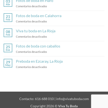
Fotos de boda en Haro
03
Abr
en
Comentarios desactivados
Fotos
de
Fotos de boda en Calahorra
21
boda
Feb
en
Comentarios desactivados
en
Fotos
Haro
de
Viva tu boda en La Rioja
08
boda
Feb
en
Comentarios desactivados
en
Viva
Calahorra
tu
Fotos de boda con caballos
25
boda
Ene
en
Comentarios desactivados
en
Fotos
La
de
Preboda en Ezcaray, La Rioja
Rioja
29
boda
May
en
Comentarios desactivados
con
Preboda
caballos
en
Ezcaray,
La
Rioja
Contacto: 616 688 010 | info@vivatuboda.com
Copyright 2026 ©
Viva Tu Boda