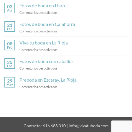
Fotos de boda en Haro
03
Abr
en
Comentarios desactivados
Fotos
de
Fotos de boda en Calahorra
21
boda
Feb
en
Comentarios desactivados
en
Fotos
Haro
de
Viva tu boda en La Rioja
08
boda
Feb
en
Comentarios desactivados
en
Viva
Calahorra
tu
Fotos de boda con caballos
25
boda
Ene
en
Comentarios desactivados
en
Fotos
La
de
Preboda en Ezcaray, La Rioja
Rioja
29
boda
May
en
Comentarios desactivados
con
Preboda
caballos
en
Ezcaray,
La
Rioja
Contacto: 616 688 010 | info@vivatuboda.com