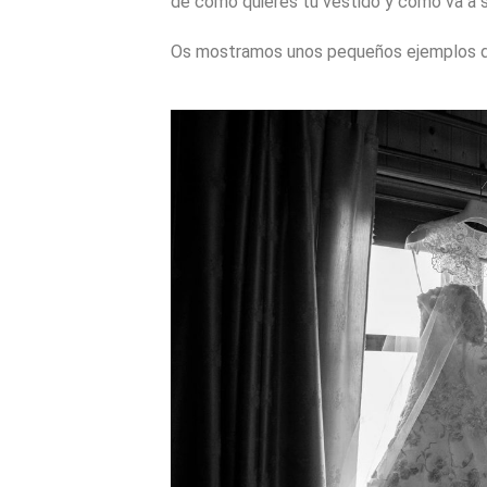
de como quieres tu vestido y como va a s
Os mostramos unos pequeños ejemplos de