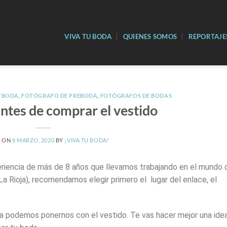
VIVA TU BODA
QUIENES SOMOS
REPORTAJE
TBODA
,
FOTÓGRAFO DE PREBODA
,
FOTÓGRAFOS DE BODAS
ntes de comprar el vestido
D ON
8 MARZO, 2020
BY
¡VIVA TU BODA!
eriencia de más de 8 años que llevamos trabajando en el mundo 
a Rioja), recomendamos elegir primero el lugar del enlace, el
a podemos ponernos con el vestido. Te vas hacer mejor una ide