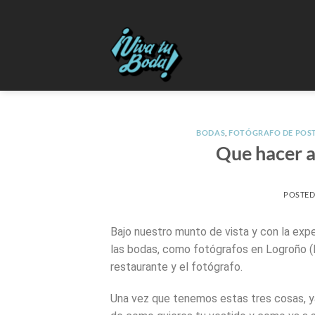
BODAS
,
FOTÓGRAFO DE POS
Que hacer a
POSTE
Bajo nuestro munto de vista y con la exp
las bodas, como fotógrafos en Logroño (L
restaurante y el fotógrafo.
Una vez que tenemos estas tres cosas, y