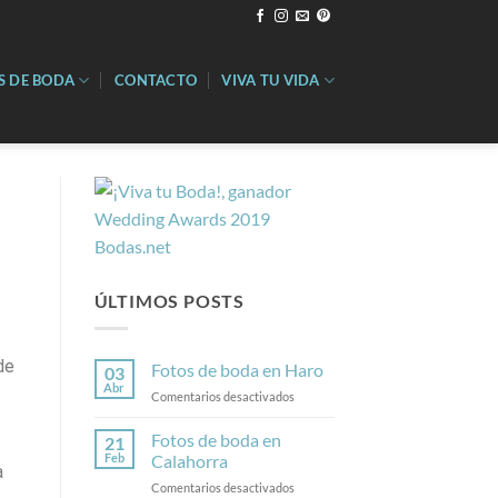
S DE BODA
CONTACTO
VIVA TU VIDA
ÚLTIMOS POSTS
de
Fotos de boda en Haro
03
Abr
Comentarios desactivados
Fotos de boda en
21
Feb
Calahorra
a
Comentarios desactivados