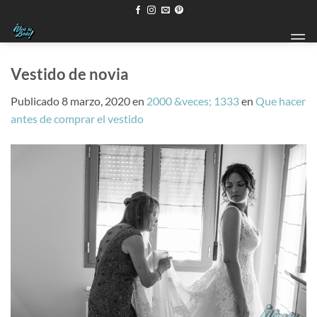
Saltar
al
contenido
Vestido de novia
Publicado
8 marzo, 2020
en
2000 &veces; 1333
en
Que hacer
antes de comprar el vestido