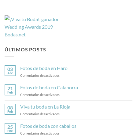
ÚLTIMOS POSTS
Fotos de boda en Haro
03
Abr
en
Comentarios desactivados
Fotos
de
Fotos de boda en Calahorra
21
boda
Feb
en
Comentarios desactivados
en
Fotos
Haro
de
Viva tu boda en La Rioja
08
boda
Feb
en
Comentarios desactivados
en
Viva
Calahorra
tu
Fotos de boda con caballos
25
boda
Ene
en
Comentarios desactivados
en