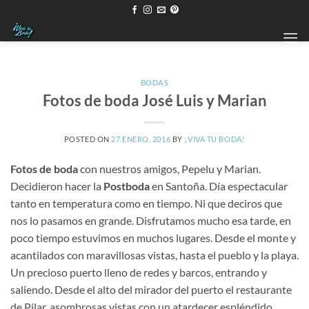
Saltar
al
contenido
BODAS
Fotos de boda José Luis y Marian
POSTED ON
27 ENERO, 2016
BY
¡VIVA TU BODA!
Fotos de boda
con nuestros amigos, Pepelu y Marian.
Decidieron hacer la
Postboda
en Santoña. Día espectacular
tanto en temperatura como en tiempo. Ni que deciros que
nos lo pasamos en grande. Disfrutamos mucho esa tarde, en
poco tiempo estuvimos en muchos lugares. Desde el monte y
acantilados con maravillosas vistas, hasta el pueblo y la playa.
Un precioso puerto lleno de redes y barcos, entrando y
saliendo. Desde el alto del mirador del puerto el restaurante
de Pilar, asombrosas vistas con un atardecer espléndido,