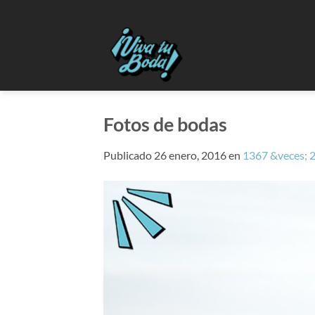
Saltar
al
contenido
Fotos de bodas
Publicado
26 enero, 2016
en
1367 &veces; 