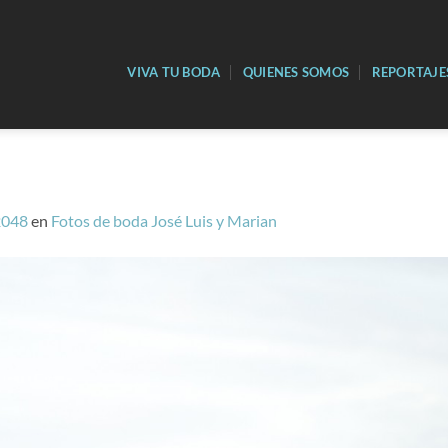
VIVA TU BODA
QUIENES SOMOS
REPORTAJE
2048
en
Fotos de boda José Luis y Marian