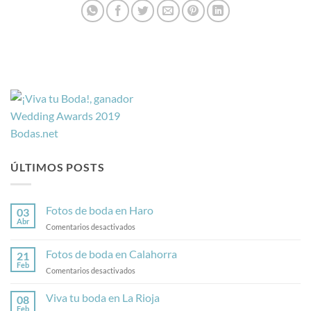
ÚLTIMOS POSTS
Fotos de boda en Haro
03
Abr
en
Comentarios desactivados
Fotos
de
Fotos de boda en Calahorra
21
boda
Feb
en
Comentarios desactivados
en
Fotos
Haro
de
Viva tu boda en La Rioja
08
boda
Feb