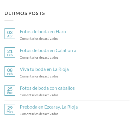
ÚLTIMOS POSTS
Fotos de boda en Haro
03
Abr
en
Comentarios desactivados
Fotos
de
Fotos de boda en Calahorra
21
boda
Feb
en
Comentarios desactivados
en
Fotos
Haro
de
Viva tu boda en La Rioja
08
boda
Feb
en
Comentarios desactivados
en
Viva
Calahorra
tu
Fotos de boda con caballos
25
boda
Ene
en
Comentarios desactivados
en
Fotos
La
de
Preboda en Ezcaray, La Rioja
Rioja
29
boda
May
en
Comentarios desactivados
con
Preboda
caballos
en
Ezcaray,
La