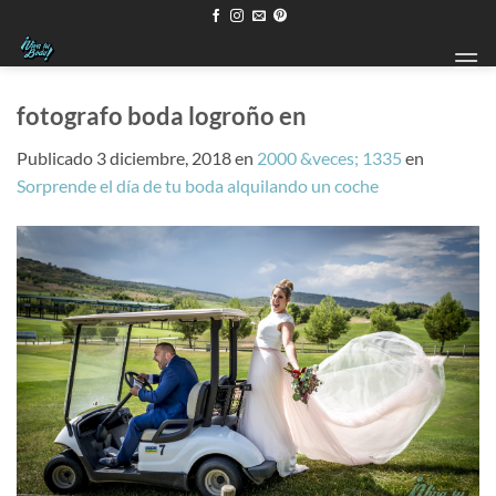
Saltar
al
contenido
fotografo boda logroño en
Publicado
3 diciembre, 2018
en
2000 &veces; 1335
en
Sorprende el día de tu boda alquilando un coche