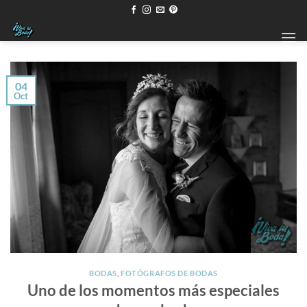
Saltar
al
contenido
04
Oct
BODAS
,
FOTÓGRAFOS DE BODAS
Uno de los momentos más especiales