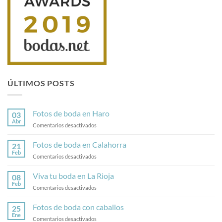
ÚLTIMOS POSTS
Fotos de boda en Haro
03
Abr
en
Comentarios desactivados
Fotos
de
Fotos de boda en Calahorra
21
boda
Feb
en
Comentarios desactivados
en
Fotos
Haro
de
Viva tu boda en La Rioja
08
boda
Feb
en
Comentarios desactivados
en
Viva
Calahorra
tu
Fotos de boda con caballos
25
boda
Ene
en
Comentarios desactivados
en