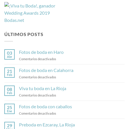
ÚLTIMOS POSTS
Fotos de boda en Haro
03
Abr
en
Comentarios desactivados
Fotos
de
Fotos de boda en Calahorra
21
boda
Feb
en
Comentarios desactivados
en
Fotos
Haro
de
Viva tu boda en La Rioja
08
boda
Feb
en
Comentarios desactivados
en
Viva
Calahorra
tu
Fotos de boda con caballos
25
boda
Ene
en
Comentarios desactivados
en
Fotos
La
de
Preboda en Ezcaray, La Rioja
Rioja
29
boda