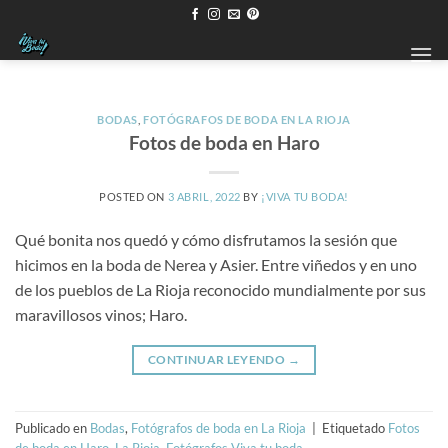
Saltar
al
contenido
BODAS
,
FOTÓGRAFOS DE BODA EN LA RIOJA
Fotos de boda en Haro
POSTED ON
3 ABRIL, 2022
BY
¡VIVA TU BODA!
Qué bonita nos quedó y cómo disfrutamos la sesión que
hicimos en la boda de Nerea y Asier. Entre viñedos y en uno
de los pueblos de La Rioja reconocido mundialmente por sus
maravillosos vinos; Haro.
CONTINUAR LEYENDO
→
Publicado en
Bodas
,
Fotógrafos de boda en La Rioja
|
Etiquetado
Fotos
de boda en Haro
,
La Rioja. Fotógrafos Viva tu boda