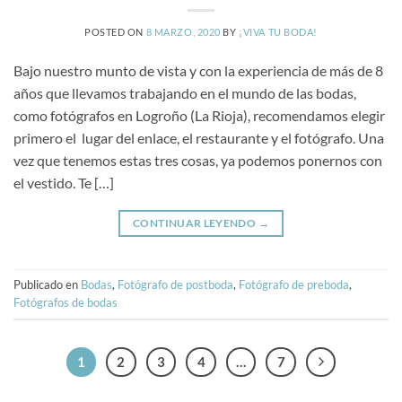
POSTED ON
8 MARZO, 2020
BY
¡VIVA TU BODA!
Bajo nuestro munto de vista y con la experiencia de más de 8
años que llevamos trabajando en el mundo de las bodas,
como fotógrafos en Logroño (La Rioja), recomendamos elegir
primero el lugar del enlace, el restaurante y el fotógrafo. Una
vez que tenemos estas tres cosas, ya podemos ponernos con
el vestido. Te […]
CONTINUAR LEYENDO
→
Publicado en
Bodas
,
Fotógrafo de postboda
,
Fotógrafo de preboda
,
Fotógrafos de bodas
1
2
3
4
…
7