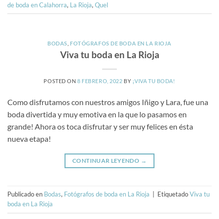
de boda en Calahorra
,
La Rioja
,
Quel
BODAS
,
FOTÓGRAFOS DE BODA EN LA RIOJA
Viva tu boda en La Rioja
POSTED ON
8 FEBRERO, 2022
BY
¡VIVA TU BODA!
Como disfrutamos con nuestros amigos Iñigo y Lara, fue una
boda divertida y muy emotiva en la que lo pasamos en
grande! Ahora os toca disfrutar y ser muy felices en ésta
nueva etapa!
CONTINUAR LEYENDO
→
Publicado en
Bodas
,
Fotógrafos de boda en La Rioja
|
Etiquetado
Viva tu
boda en La Rioja