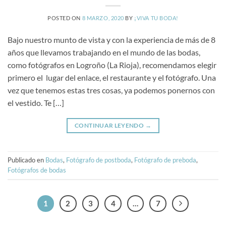
POSTED ON
8 MARZO, 2020
BY
¡VIVA TU BODA!
Bajo nuestro munto de vista y con la experiencia de más de 8
años que llevamos trabajando en el mundo de las bodas,
como fotógrafos en Logroño (La Rioja), recomendamos elegir
primero el lugar del enlace, el restaurante y el fotógrafo. Una
vez que tenemos estas tres cosas, ya podemos ponernos con
el vestido. Te […]
CONTINUAR LEYENDO
→
Publicado en
Bodas
,
Fotógrafo de postboda
,
Fotógrafo de preboda
,
Fotógrafos de bodas
1
2
3
4
…
7