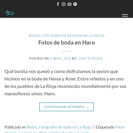
Saltar
al
contenido
BODAS
,
FOTÓGRAFOS DE BODA EN LA RIOJA
Fotos de boda en Haro
POSTED ON
3 ABRIL, 2022
BY
¡VIVA TU BODA!
Qué bonita nos quedó y cómo disfrutamos la sesión que
hicimos en la boda de Nerea y Asier. Entre viñedos y en uno
de los pueblos de La Rioja reconocido mundialmente por sus
maravillosos vinos; Haro.
CONTINUAR LEYENDO
→
Publicado en
Bodas
,
Fotógrafos de boda en La Rioja
|
Etiquetado
Fotos
de boda en Haro
,
La Rioja. Fotógrafos Viva tu boda