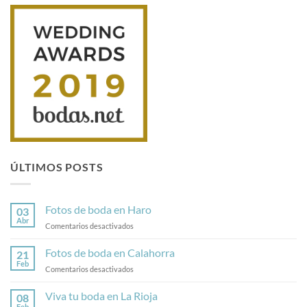
ÚLTIMOS POSTS
Fotos de boda en Haro
03
Abr
en
Comentarios desactivados
Fotos
de
Fotos de boda en Calahorra
21
boda
Feb
en
Comentarios desactivados
en
Fotos
Haro
de
Viva tu boda en La Rioja
08
boda
Feb