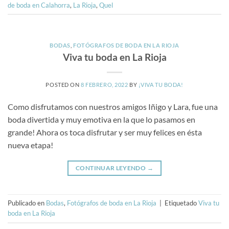
de boda en Calahorra
,
La Rioja
,
Quel
BODAS
,
FOTÓGRAFOS DE BODA EN LA RIOJA
Viva tu boda en La Rioja
POSTED ON
8 FEBRERO, 2022
BY
¡VIVA TU BODA!
Como disfrutamos con nuestros amigos Iñigo y Lara, fue una
boda divertida y muy emotiva en la que lo pasamos en
grande! Ahora os toca disfrutar y ser muy felices en ésta
nueva etapa!
CONTINUAR LEYENDO
→
Publicado en
Bodas
,
Fotógrafos de boda en La Rioja
|
Etiquetado
Viva tu
boda en La Rioja