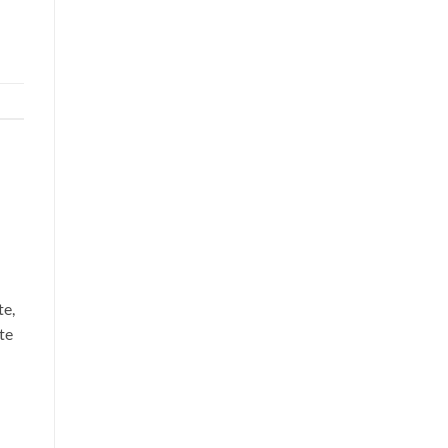
te,
te