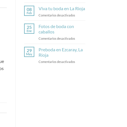
Fotos
de
Viva tu boda en La Rioja
08
boda
Feb
en
Comentarios desactivados
en
Viva
Calahorra
tu
Fotos de boda con
25
boda
Ene
caballos
en
en
Comentarios desactivados
La
Fotos
Rioja
de
Preboda en Ezcaray, La
29
boda
May
Rioja
con
ue
en
Comentarios desactivados
caballos
Preboda
os
en
Ezcaray,
La
Rioja