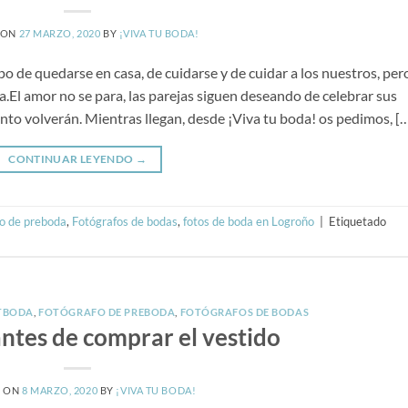
 ON
27 MARZO, 2020
BY
¡VIVA TU BODA!
po de quedarse en casa, de cuidarse y de cuidar a los nuestros, per
.El amor no se para, las parejas siguen deseando de celebrar sus
to volverán. Mientras llegan, desde ¡Viva tu boda! os pedimos, [
CONTINUAR LEYENDO
→
o de preboda
,
Fotógrafos de bodas
,
fotos de boda en Logroño
|
Etiquetado
TBODA
,
FOTÓGRAFO DE PREBODA
,
FOTÓGRAFOS DE BODAS
ntes de comprar el vestido
D ON
8 MARZO, 2020
BY
¡VIVA TU BODA!