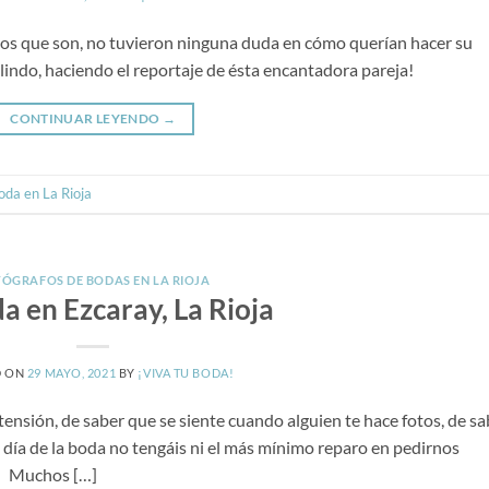
os que son, no tuvieron ninguna duda en cómo querían hacer su
lindo, haciendo el reportaje de ésta encantadora pareja!
CONTINUAR LEYENDO
→
oda en La Rioja
ÓGRAFOS DE BODAS EN LA RIOJA
a en Ezcaray, La Rioja
D ON
29 MAYO, 2021
BY
¡VIVA TU BODA!
ensión, de saber que se siente cuando alguien te hace fotos, de sa
día de la boda no tengáis ni el más mínimo reparo en pedirnos
a. Muchos […]