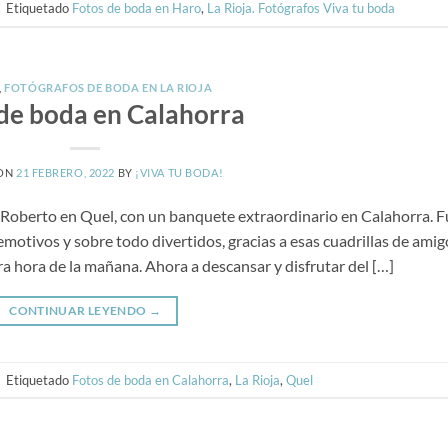
|
Etiquetado
Fotos de boda en Haro
,
La Rioja. Fotógrafos Viva tu boda
,
FOTÓGRAFOS DE BODA EN LA RIOJA
de boda en Calahorra
 ON
21 FEBRERO, 2022
BY
¡VIVA TU BODA!
 Roberto en Quel, con un banquete extraordinario en Calahorra. F
tivos y sobre todo divertidos, gracias a esas cuadrillas de amig
a hora de la mañana. Ahora a descansar y disfrutar del […]
CONTINUAR LEYENDO
→
|
Etiquetado
Fotos de boda en Calahorra
,
La Rioja
,
Quel