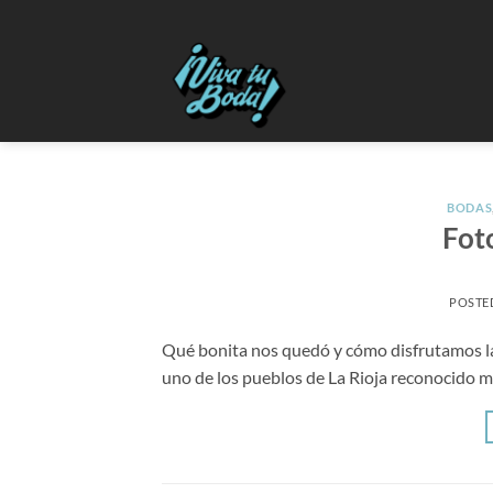
Saltar
al
contenido
BODAS
Fot
POSTE
Qué bonita nos quedó y cómo disfrutamos la 
uno de los pueblos de La Rioja reconocido