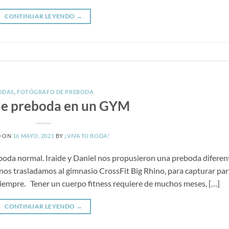
CONTINUAR LEYENDO
→
ODAS
,
FOTÓGRAFO DE PREBODA
de preboda en un GYM
D ON
16 MAYO, 2021
BY
¡VIVA TU BODA!
boda normal. Iraide y Daniel nos propusieron una preboda diferen
 nos trasladamos al gimnasio CrossFit Big Rhino, para capturar par
siempre. Tener un cuerpo fitness requiere de muchos meses, […]
CONTINUAR LEYENDO
→