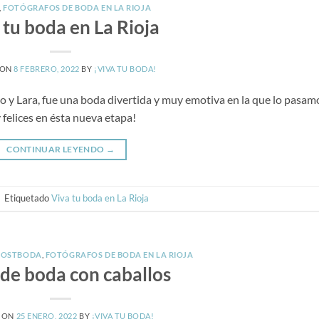
,
FOTÓGRAFOS DE BODA EN LA RIOJA
 tu boda en La Rioja
 ON
8 FEBRERO, 2022
BY
¡VIVA TU BODA!
 y Lara, fue una boda divertida y muy emotiva en la que lo pasam
 felices en ésta nueva etapa!
CONTINUAR LEYENDO
→
|
Etiquetado
Viva tu boda en La Rioja
POSTBODA
,
FOTÓGRAFOS DE BODA EN LA RIOJA
 de boda con caballos
 ON
25 ENERO, 2022
BY
¡VIVA TU BODA!