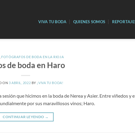
VIVA TU BODA
QUIENES SOMOS
REPORTAJE
,
FOTÓGRAFOS DE BODA EN LA RIOJA
os de boda en Haro
D ON
3 ABRIL, 2022
BY
¡VIVA TU BODA!
sesión que hicimos en la boda de Nerea y Asier. Entre viñedos y 
 mundialmente por sus maravillosos vinos; Haro.
CONTINUAR LEYENDO
→