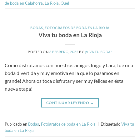
de boda en Calahorra
,
La Rioja
,
Quel
BODAS
,
FOTÓGRAFOS DE BODA EN LA RIOJA
Viva tu boda en La Rioja
POSTED ON
8 FEBRERO, 2022
BY
¡VIVA TU BODA!
Como disfrutamos con nuestros amigos Iñigo y Lara, fue una
boda divertida y muy emotiva en la que lo pasamos en
grande! Ahora os toca disfrutar y ser muy felices en ésta
nueva etapa!
CONTINUAR LEYENDO
→
Publicado en
Bodas
,
Fotógrafos de boda en La Rioja
|
Etiquetado
Viva tu
boda en La Rioja