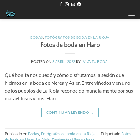
Saltar
al
contenido
BODAS
,
FOTÓGRAFOS DE BODA EN LA RIOJA
Fotos de boda en Haro
POSTED ON
3 ABRIL, 2022
BY
¡VIVA TU BODA!
Qué bonita nos quedó y cómo disfrutamos la sesión que
hicimos en la boda de Nerea y Asier. Entre viñedos y en uno
de los pueblos de La Rioja reconocido mundialmente por sus
maravillosos vinos; Haro.
CONTINUAR LEYENDO
→
Publicado en
Bodas
,
Fotógrafos de boda en La Rioja
|
Etiquetado
Fotos
de boda en Haro
,
La Rioja. Fotógrafos Viva tu boda