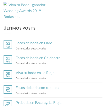
ÚLTIMOS POSTS
Fotos de boda en Haro
03
Abr
en
Comentarios desactivados
Fotos
de
Fotos de boda en Calahorra
21
boda
Feb
en
Comentarios desactivados
en
Fotos
Haro
de
Viva tu boda en La Rioja
08
boda
Feb
en
Comentarios desactivados
en
Viva
Calahorra
tu
Fotos de boda con caballos
25
boda
Ene
en
Comentarios desactivados
en
Fotos
La
de
Preboda en Ezcaray, La Rioja
Rioja
29
boda