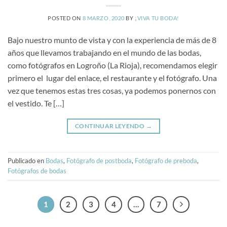
POSTED ON
8 MARZO, 2020
BY
¡VIVA TU BODA!
Bajo nuestro munto de vista y con la experiencia de más de 8
años que llevamos trabajando en el mundo de las bodas,
como fotógrafos en Logroño (La Rioja), recomendamos elegir
primero el lugar del enlace, el restaurante y el fotógrafo. Una
vez que tenemos estas tres cosas, ya podemos ponernos con
el vestido. Te […]
CONTINUAR LEYENDO
→
Publicado en
Bodas
,
Fotógrafo de postboda
,
Fotógrafo de preboda
,
Fotógrafos de bodas
1
2
3
4
…
7