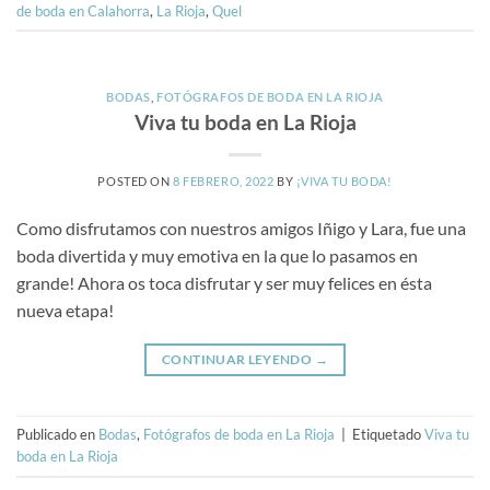
de boda en Calahorra
,
La Rioja
,
Quel
BODAS
,
FOTÓGRAFOS DE BODA EN LA RIOJA
Viva tu boda en La Rioja
POSTED ON
8 FEBRERO, 2022
BY
¡VIVA TU BODA!
Como disfrutamos con nuestros amigos Iñigo y Lara, fue una
boda divertida y muy emotiva en la que lo pasamos en
grande! Ahora os toca disfrutar y ser muy felices en ésta
nueva etapa!
CONTINUAR LEYENDO
→
Publicado en
Bodas
,
Fotógrafos de boda en La Rioja
|
Etiquetado
Viva tu
boda en La Rioja