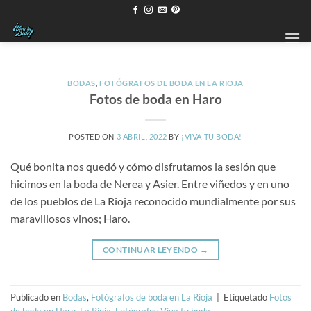
Saltar
al
contenido
BODAS
,
FOTÓGRAFOS DE BODA EN LA RIOJA
Fotos de boda en Haro
POSTED ON
3 ABRIL, 2022
BY
¡VIVA TU BODA!
Qué bonita nos quedó y cómo disfrutamos la sesión que
hicimos en la boda de Nerea y Asier. Entre viñedos y en uno
de los pueblos de La Rioja reconocido mundialmente por sus
maravillosos vinos; Haro.
CONTINUAR LEYENDO
→
Publicado en
Bodas
,
Fotógrafos de boda en La Rioja
|
Etiquetado
Fotos
de boda en Haro
,
La Rioja. Fotógrafos Viva tu boda