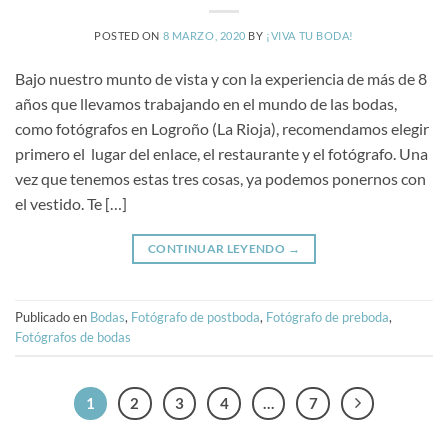
POSTED ON
8 MARZO, 2020
BY
¡VIVA TU BODA!
Bajo nuestro munto de vista y con la experiencia de más de 8
años que llevamos trabajando en el mundo de las bodas,
como fotógrafos en Logroño (La Rioja), recomendamos elegir
primero el lugar del enlace, el restaurante y el fotógrafo. Una
vez que tenemos estas tres cosas, ya podemos ponernos con
el vestido. Te […]
CONTINUAR LEYENDO
→
Publicado en
Bodas
,
Fotógrafo de postboda
,
Fotógrafo de preboda
,
Fotógrafos de bodas
1
2
3
4
…
7