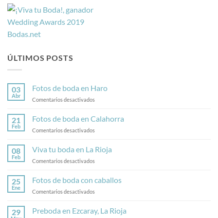
ÚLTIMOS POSTS
Fotos de boda en Haro
03
Abr
en
Comentarios desactivados
Fotos
de
Fotos de boda en Calahorra
21
boda
Feb
en
Comentarios desactivados
en
Fotos
Haro
de
Viva tu boda en La Rioja
08
boda
Feb
en
Comentarios desactivados
en
Viva
Calahorra
tu
Fotos de boda con caballos
25
boda
Ene
en
Comentarios desactivados
en
Fotos
La
de
Preboda en Ezcaray, La Rioja
Rioja
29
boda