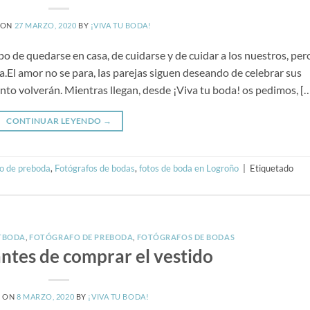
 ON
27 MARZO, 2020
BY
¡VIVA TU BODA!
po de quedarse en casa, de cuidarse y de cuidar a los nuestros, per
.El amor no se para, las parejas siguen deseando de celebrar sus
to volverán. Mientras llegan, desde ¡Viva tu boda! os pedimos, [
CONTINUAR LEYENDO
→
o de preboda
,
Fotógrafos de bodas
,
fotos de boda en Logroño
|
Etiquetado
TBODA
,
FOTÓGRAFO DE PREBODA
,
FOTÓGRAFOS DE BODAS
ntes de comprar el vestido
D ON
8 MARZO, 2020
BY
¡VIVA TU BODA!