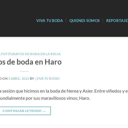
VIVA TU BODA
QUIENES SOMOS
REPORTAJE
,
FOTÓGRAFOS DE BODA EN LA RIOJA
os de boda en Haro
D ON
3 ABRIL, 2022
BY
¡VIVA TU BODA!
sesión que hicimos en la boda de Nerea y Asier. Entre viñedos y 
 mundialmente por sus maravillosos vinos; Haro.
CONTINUAR LEYENDO
→