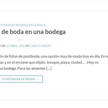
TÓGRAFOS DE BODA EN LA RIOJA
s de boda en una bodega
D ON
17 ABRIL, 2021
BY
¡VIVA TU BODA!
ón de fotos de postboda, una opción muy de moda hoy en día. En e
as y en el enclave que elijáis: bosque, playa, ciudad… . Hoy os
na bodega. Para los amantes […]
CONTINUAR LEYENDO
→