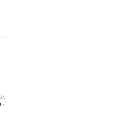
te,
te