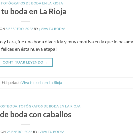
,
FOTÓGRAFOS DE BODA EN LA RIOJA
 tu boda en La Rioja
 ON
8 FEBRERO, 2022
BY
¡VIVA TU BODA!
 y Lara, fue una boda divertida y muy emotiva en la que lo pasam
 felices en ésta nueva etapa!
CONTINUAR LEYENDO
→
|
Etiquetado
Viva tu boda en La Rioja
POSTBODA
,
FOTÓGRAFOS DE BODA EN LA RIOJA
 de boda con caballos
 ON
25 ENERO, 2022
BY
¡VIVA TU BODA!