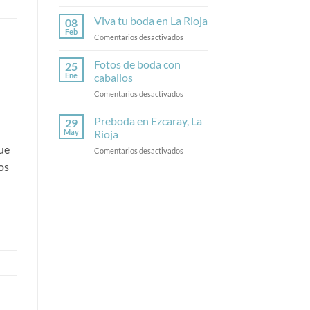
Fotos
de
Viva tu boda en La Rioja
08
boda
Feb
en
Comentarios desactivados
en
Viva
Calahorra
tu
Fotos de boda con
25
boda
Ene
caballos
en
en
Comentarios desactivados
La
Fotos
Rioja
de
Preboda en Ezcaray, La
29
boda
May
Rioja
con
ue
en
Comentarios desactivados
caballos
Preboda
os
en
Ezcaray,
La
Rioja