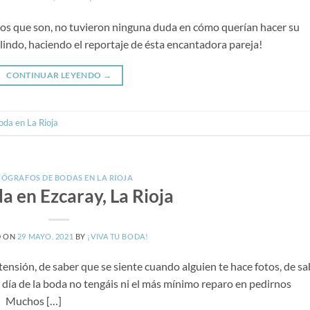
os que son, no tuvieron ninguna duda en cómo querían hacer su
lindo, haciendo el reportaje de ésta encantadora pareja!
CONTINUAR LEYENDO
→
oda en La Rioja
ÓGRAFOS DE BODAS EN LA RIOJA
a en Ezcaray, La Rioja
D ON
29 MAYO, 2021
BY
¡VIVA TU BODA!
ensión, de saber que se siente cuando alguien te hace fotos, de sa
día de la boda no tengáis ni el más mínimo reparo en pedirnos
a. Muchos […]