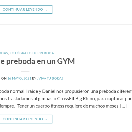
CONTINUAR LEYENDO
→
ODAS
,
FOTÓGRAFO DE PREBODA
de preboda en un GYM
D ON
16 MAYO, 2021
BY
¡VIVA TU BODA!
boda normal. Iraide y Daniel nos propusieron una preboda diferen
 nos trasladamos al gimnasio CrossFit Big Rhino, para capturar par
siempre. Tener un cuerpo fitness requiere de muchos meses, […]
CONTINUAR LEYENDO
→