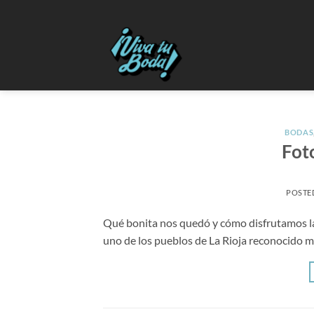
Saltar
al
contenido
BODAS
Fot
POSTE
Qué bonita nos quedó y cómo disfrutamos la 
uno de los pueblos de La Rioja reconocido