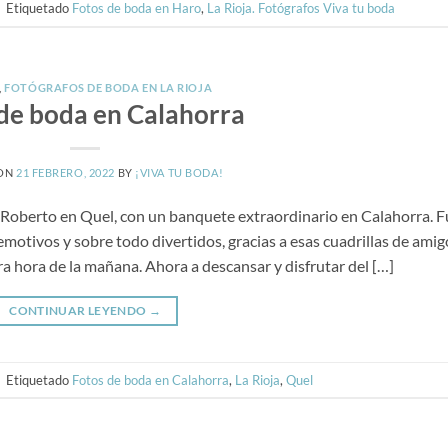
|
Etiquetado
Fotos de boda en Haro
,
La Rioja. Fotógrafos Viva tu boda
,
FOTÓGRAFOS DE BODA EN LA RIOJA
de boda en Calahorra
 ON
21 FEBRERO, 2022
BY
¡VIVA TU BODA!
 Roberto en Quel, con un banquete extraordinario en Calahorra. F
tivos y sobre todo divertidos, gracias a esas cuadrillas de amig
a hora de la mañana. Ahora a descansar y disfrutar del […]
CONTINUAR LEYENDO
→
|
Etiquetado
Fotos de boda en Calahorra
,
La Rioja
,
Quel