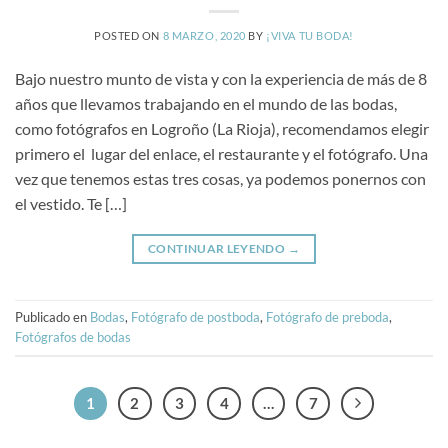
POSTED ON
8 MARZO, 2020
BY
¡VIVA TU BODA!
Bajo nuestro munto de vista y con la experiencia de más de 8
años que llevamos trabajando en el mundo de las bodas,
como fotógrafos en Logroño (La Rioja), recomendamos elegir
primero el lugar del enlace, el restaurante y el fotógrafo. Una
vez que tenemos estas tres cosas, ya podemos ponernos con
el vestido. Te […]
CONTINUAR LEYENDO
→
Publicado en
Bodas
,
Fotógrafo de postboda
,
Fotógrafo de preboda
,
Fotógrafos de bodas
1
2
3
4
…
7