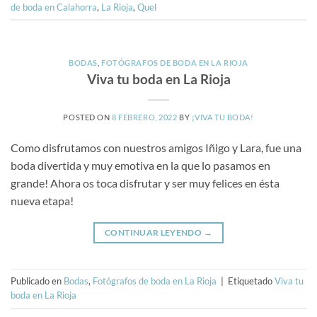
de boda en Calahorra
,
La Rioja
,
Quel
BODAS
,
FOTÓGRAFOS DE BODA EN LA RIOJA
Viva tu boda en La Rioja
POSTED ON
8 FEBRERO, 2022
BY
¡VIVA TU BODA!
Como disfrutamos con nuestros amigos Iñigo y Lara, fue una
boda divertida y muy emotiva en la que lo pasamos en
grande! Ahora os toca disfrutar y ser muy felices en ésta
nueva etapa!
CONTINUAR LEYENDO
→
Publicado en
Bodas
,
Fotógrafos de boda en La Rioja
|
Etiquetado
Viva tu
boda en La Rioja