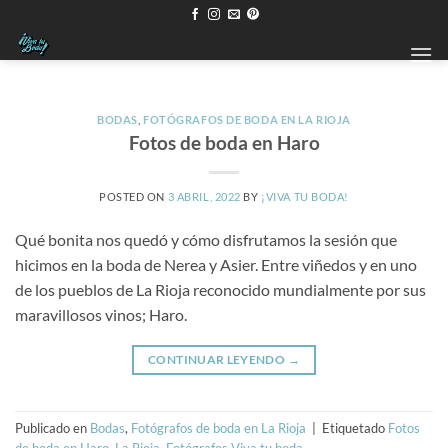
Saltar
al
contenido
BODAS
,
FOTÓGRAFOS DE BODA EN LA RIOJA
Fotos de boda en Haro
POSTED ON
3 ABRIL, 2022
BY
¡VIVA TU BODA!
Qué bonita nos quedó y cómo disfrutamos la sesión que
hicimos en la boda de Nerea y Asier. Entre viñedos y en uno
de los pueblos de La Rioja reconocido mundialmente por sus
maravillosos vinos; Haro.
CONTINUAR LEYENDO
→
Publicado en
Bodas
,
Fotógrafos de boda en La Rioja
|
Etiquetado
Fotos
de boda en Haro
,
La Rioja. Fotógrafos Viva tu boda