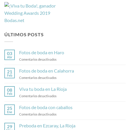
ÚLTIMOS POSTS
Fotos de boda en Haro
03
Abr
en
Comentarios desactivados
Fotos
de
Fotos de boda en Calahorra
21
boda
Feb
en
Comentarios desactivados
en
Fotos
Haro
de
Viva tu boda en La Rioja
08
boda
Feb
en
Comentarios desactivados
en
Viva
Calahorra
tu
Fotos de boda con caballos
25
boda
Ene
en
Comentarios desactivados
en
Fotos
La
de
Preboda en Ezcaray, La Rioja
Rioja
29
boda