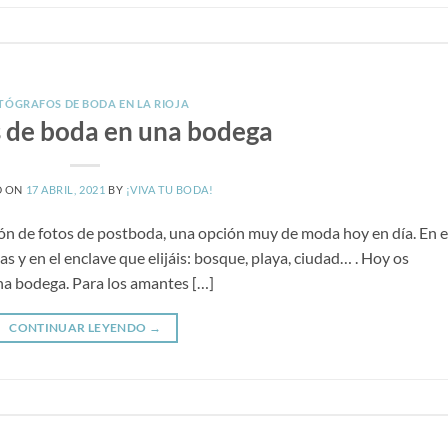
TÓGRAFOS DE BODA EN LA RIOJA
s de boda en una bodega
D ON
17 ABRIL, 2021
BY
¡VIVA TU BODA!
ón de fotos de postboda, una opción muy de moda hoy en día. En e
as y en el enclave que elijáis: bosque, playa, ciudad… . Hoy os
na bodega. Para los amantes […]
CONTINUAR LEYENDO
→