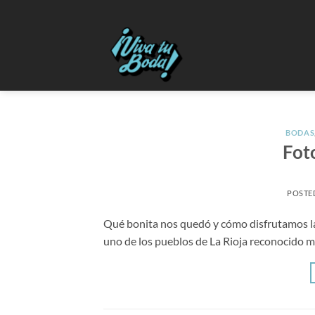
Saltar
al
contenido
BODAS
Fot
POSTE
Qué bonita nos quedó y cómo disfrutamos la 
uno de los pueblos de La Rioja reconocido