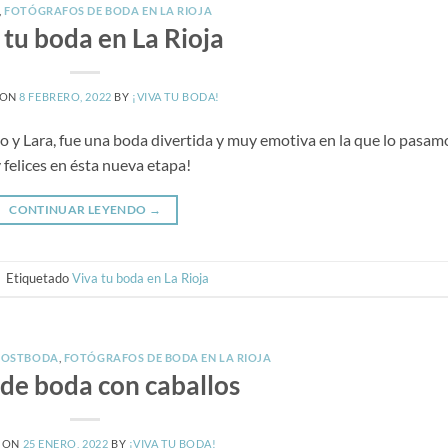
,
FOTÓGRAFOS DE BODA EN LA RIOJA
 tu boda en La Rioja
 ON
8 FEBRERO, 2022
BY
¡VIVA TU BODA!
 y Lara, fue una boda divertida y muy emotiva en la que lo pasam
 felices en ésta nueva etapa!
CONTINUAR LEYENDO
→
|
Etiquetado
Viva tu boda en La Rioja
POSTBODA
,
FOTÓGRAFOS DE BODA EN LA RIOJA
 de boda con caballos
 ON
25 ENERO, 2022
BY
¡VIVA TU BODA!