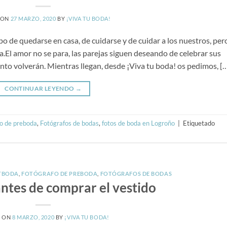
 ON
27 MARZO, 2020
BY
¡VIVA TU BODA!
po de quedarse en casa, de cuidarse y de cuidar a los nuestros, per
.El amor no se para, las parejas siguen deseando de celebrar sus
to volverán. Mientras llegan, desde ¡Viva tu boda! os pedimos, [
CONTINUAR LEYENDO
→
o de preboda
,
Fotógrafos de bodas
,
fotos de boda en Logroño
|
Etiquetado
TBODA
,
FOTÓGRAFO DE PREBODA
,
FOTÓGRAFOS DE BODAS
ntes de comprar el vestido
D ON
8 MARZO, 2020
BY
¡VIVA TU BODA!