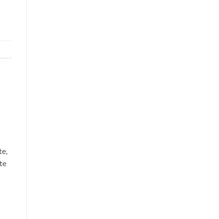
te,
te