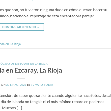
os que son, no tuvieron ninguna duda en cómo querían hacer su
lindo, haciendo el reportaje de ésta encantadora pareja!
CONTINUAR LEYENDO
→
oda en La Rioja
ÓGRAFOS DE BODAS EN LA RIOJA
a en Ezcaray, La Rioja
D ON
29 MAYO, 2021
BY
¡VIVA TU BODA!
ensión, de saber que se siente cuando alguien te hace fotos, de sa
día de la boda no tengáis ni el más mínimo reparo en pedirnos
a. Muchos […]