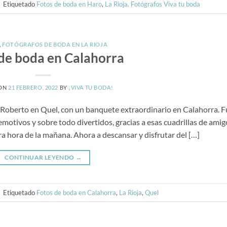
|
Etiquetado
Fotos de boda en Haro
,
La Rioja. Fotógrafos Viva tu boda
,
FOTÓGRAFOS DE BODA EN LA RIOJA
de boda en Calahorra
 ON
21 FEBRERO, 2022
BY
¡VIVA TU BODA!
 Roberto en Quel, con un banquete extraordinario en Calahorra. F
tivos y sobre todo divertidos, gracias a esas cuadrillas de amig
a hora de la mañana. Ahora a descansar y disfrutar del […]
CONTINUAR LEYENDO
→
|
Etiquetado
Fotos de boda en Calahorra
,
La Rioja
,
Quel