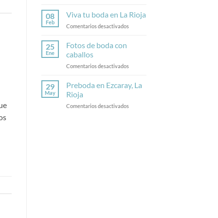
Fotos
de
Viva tu boda en La Rioja
08
boda
Feb
en
Comentarios desactivados
en
Viva
Calahorra
tu
Fotos de boda con
25
boda
Ene
caballos
en
en
Comentarios desactivados
La
Fotos
Rioja
de
Preboda en Ezcaray, La
29
boda
May
Rioja
con
ue
en
Comentarios desactivados
caballos
Preboda
os
en
Ezcaray,
La
Rioja