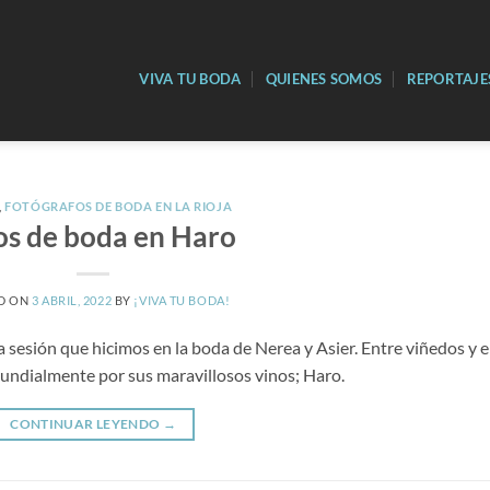
VIVA TU BODA
QUIENES SOMOS
REPORTAJE
,
FOTÓGRAFOS DE BODA EN LA RIOJA
os de boda en Haro
D ON
3 ABRIL, 2022
BY
¡VIVA TU BODA!
sesión que hicimos en la boda de Nerea y Asier. Entre viñedos y 
 mundialmente por sus maravillosos vinos; Haro.
CONTINUAR LEYENDO
→