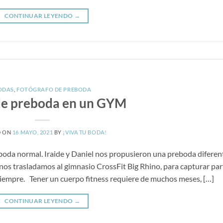
CONTINUAR LEYENDO
→
ODAS
,
FOTÓGRAFO DE PREBODA
de preboda en un GYM
D ON
16 MAYO, 2021
BY
¡VIVA TU BODA!
boda normal. Iraide y Daniel nos propusieron una preboda diferen
 nos trasladamos al gimnasio CrossFit Big Rhino, para capturar par
siempre. Tener un cuerpo fitness requiere de muchos meses, […]
CONTINUAR LEYENDO
→